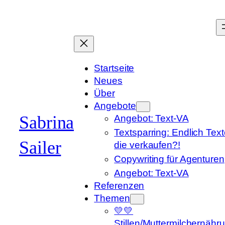
Zum
Inhalt
springen
Startseite
Neues
Über
Angebote
Sabrina
Angebot: Text-VA
Textsparring: Endlich Text
Sailer
die verkaufen?!
Copywriting für Agenturen
Angebot: Text-VA
Referenzen
Themen
💛💛
Stillen/Muttermilchernähr