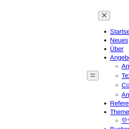
Startse
Neues
Über
Angeb
An
Te
Co
An
Refer
Theme
💛