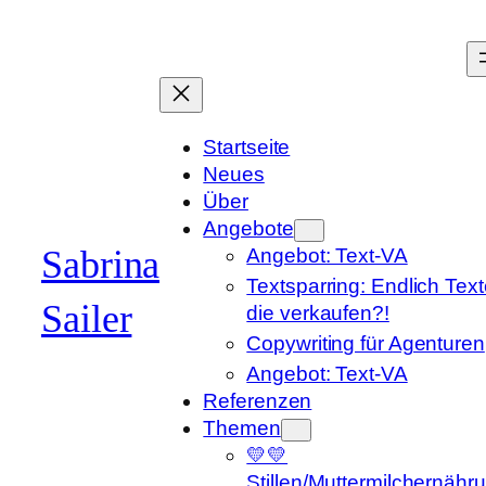
Zum
Inhalt
springen
Startseite
Neues
Über
Angebote
Sabrina
Angebot: Text-VA
Textsparring: Endlich Text
Sailer
die verkaufen?!
Copywriting für Agenturen
Angebot: Text-VA
Referenzen
Themen
💛💛
Stillen/Muttermilchernähr