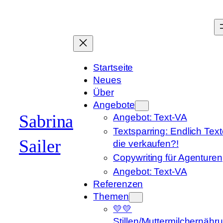
Zum
Inhalt
springen
Startseite
Neues
Über
Angebote
Sabrina
Angebot: Text-VA
Textsparring: Endlich Text
Sailer
die verkaufen?!
Copywriting für Agenturen
Angebot: Text-VA
Referenzen
Themen
💛💛
Stillen/Muttermilchernähr